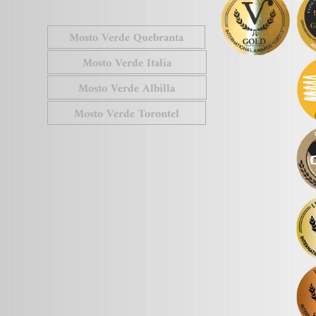
Mosto Verde Quebranta
Mosto Verde Italia
Mosto Verde Albilla
Mosto Verde Torontel