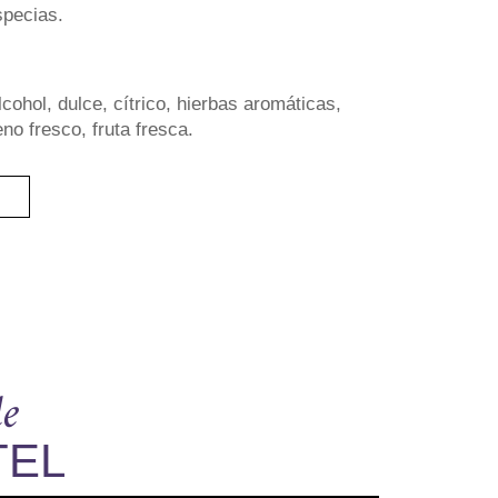
specias.
lcohol, dulce, cítrico, hierbas aromáticas,
eno fresco, fruta fresca.
de
TEL