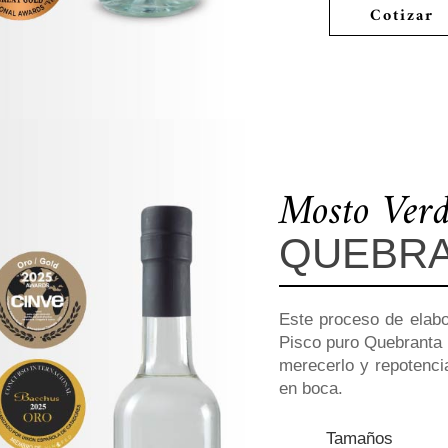
Cotizar
Mosto Ver
QUEBR
Este proceso de elab
Pisco puro Quebranta 
merecerlo y repotenci
en boca.
Tamaños