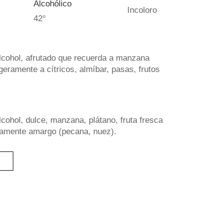
Alcohólico
Incoloro
42°
alcohol, afrutado que recuerda a manzana
igeramente a cítricos, almíbar, pasas, frutos
lcohol, dulce, manzana, plátano, fruta fresca
eramente amargo (pecana, nuez).