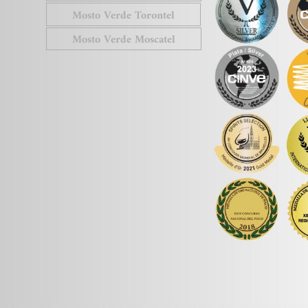
Mosto Verde Torontel
Mosto Verde Moscatel